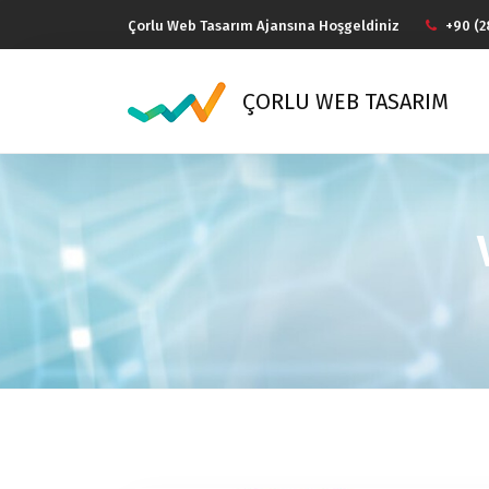
Çorlu Web Tasarım Ajansına Hoşgeldiniz
+90 (2
ÇORLU WEB TASARIM