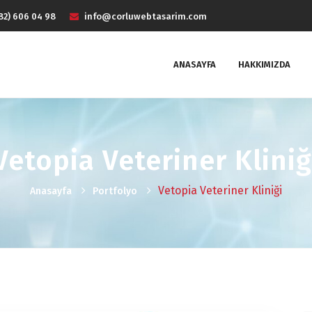
82) 606 04 98
info@corluwebtasarim.com
ANASAYFA
HAKKIMIZDA
Vetopia Veteriner Kliniğ
Vetopia Veteriner Kliniği
Anasayfa
Portfolyo