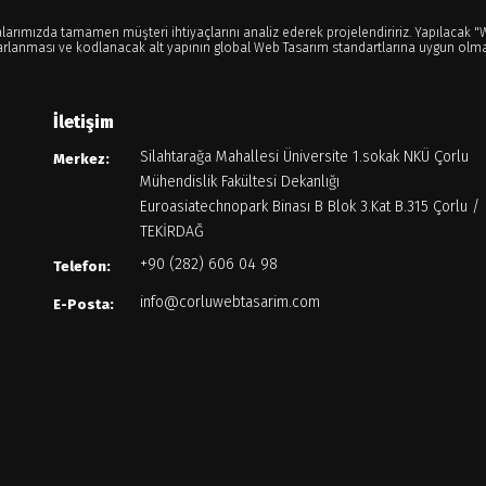
alarımızda tamamen müşteri ihtiyaçlarını analiz ederek projelendiririz. Yapılacak
arlanması ve kodlanacak alt yapının global Web Tasarım standartlarına uygun olma
İletişim
Silahtarağa Mahallesi Üniversite 1.sokak NKÜ Çorlu
Merkez:
Mühendislik Fakültesi Dekanlığı
Euroasiatechnopark Binası B Blok 3.Kat B.315 Çorlu /
TEKİRDAĞ
+90 (282) 606 04 98
Telefon:
info@corluwebtasarim.com
E-Posta: