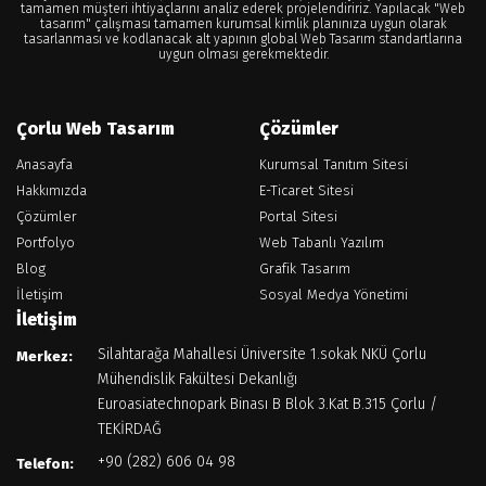
tamamen müşteri ihtiyaçlarını analiz ederek projelendiririz. Yapılacak "Web
tasarım" çalışması tamamen kurumsal kimlik planınıza uygun olarak
tasarlanması ve kodlanacak alt yapının global Web Tasarım standartlarına
uygun olması gerekmektedir.
Çorlu Web Tasarım
Çözümler
Anasayfa
Kurumsal Tanıtım Sitesi
Hakkımızda
E-Ticaret Sitesi
Çözümler
Portal Sitesi
Portfolyo
Web Tabanlı Yazılım
Blog
Grafik Tasarım
İletişim
Sosyal Medya Yönetimi
İletişim
Silahtarağa Mahallesi Üniversite 1.sokak NKÜ Çorlu
Merkez:
Mühendislik Fakültesi Dekanlığı
Euroasiatechnopark Binası B Blok 3.Kat B.315 Çorlu /
TEKİRDAĞ
+90 (282) 606 04 98
Telefon: